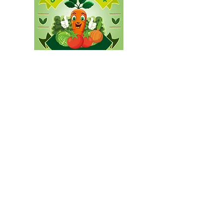
Quitanda do Produtor
Parceiro de projetos
®2020 -
Bio Park Bonito
. Todos os direitos